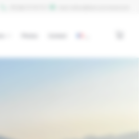
+33 (0)6 74 70 11 47
reservations@aero-provence.com
ns
Photos
Contact