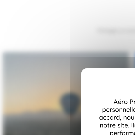
Partagez un mom
Aéro P
personnell
accord, nous
notre site. 
performa