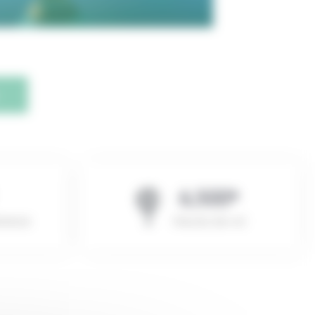
,
6
5
0
0
rience
Heures de vol