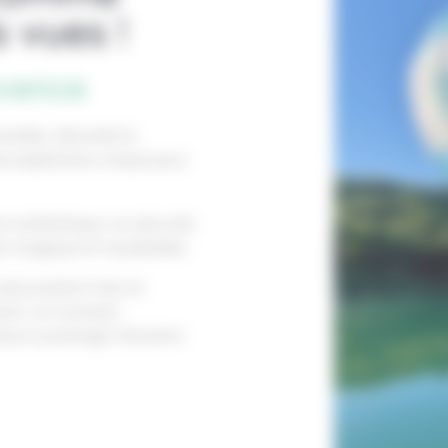
 vues !
ovence
onnelle, Aéronefs &
ne expérience unique pour
 authentique, où sécurité,
t magique et inoubliable.
e produits frais et
ants. Un moment
hacun prolonge l’émotion