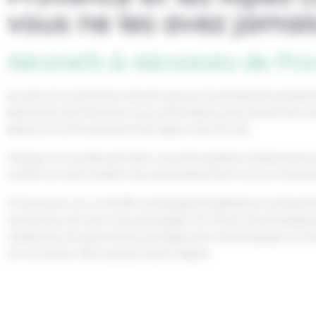
vous ne les avez jamais
Aéronefs & Aérostats de Pr
Au sein d’un territoire naturel rare et d’une beauté excepti
Aérostats de Provence vous offre depuis plus de 20 ans u
découvrir la Provence et les Alpes vues du ciel.
Chaque vol se déroule dans une atmosphère chaleureuse et
confort et convivialité vous permettent de vivre un momen
À l’issue du vol, un buffet campagnard généreux composé d
artisanaux est servi aux passagers et à leurs accompagn
chaleureux et gourmand, partagé avec notre équipe, où c
du vol autour des saveurs de la région.