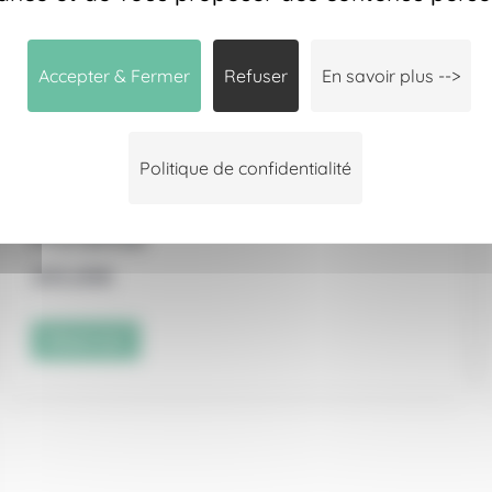
Accepter & Fermer
Refuser
En savoir plus -->
Politique de confidentialité
Billet Montgolfière – Enfant –
Provence
205,00
€
Réserver