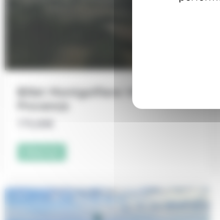
Billet Montgolfiere VIP –
Provence
775,00
€
Réserver