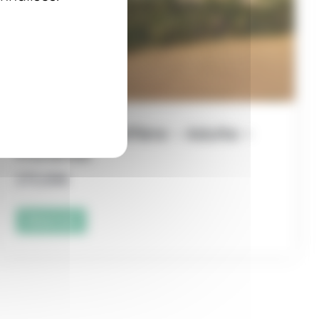
Billet Montgolfière – Adulte –
Provence
275,00
€
Réserver