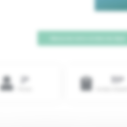
Découvrez notre vol dans les Alpes
2
3
5
Pilotes
Années d'expé