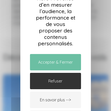
d’en mesurer
possibilité de décaler votre vol si celui-ci est
l’audience, la
reporté, optez pour l’assurance annulation, le
performance et
montant du billet vous est remboursé si le vol
n’a pas lieu.
de vous
proposer des
contenus
personnalisés.
Découvrez nos autres vols
Accepter & Fermer
Refuser
En savoir plus -->