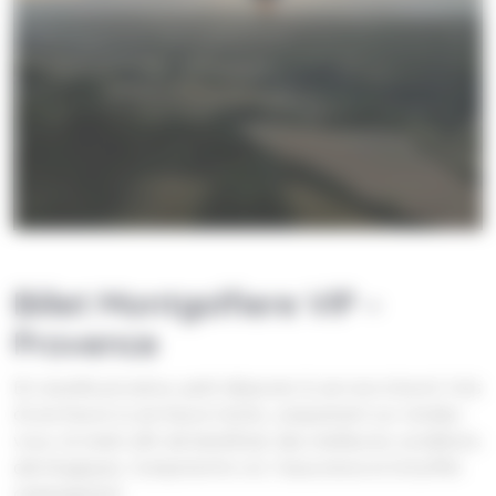
Billet Montgolfiere VIP –
Provence
En nacelle privative, petit déjeuner & service à bord. Vols
d’une heure à une heure trente, uniquement sur rendez-
vous, le matin afin de bénéficier des meilleures conditions
aérologiques. Comprend le vol, l’assurance et le buffet
campagnard.