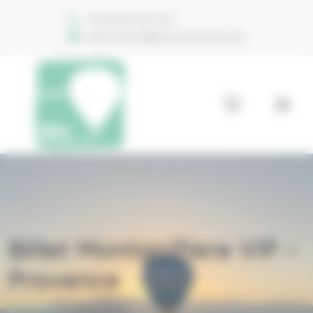
Bienvenue chez Aéro Provence Gestion du consentement
+33 (0)6 74 70 11 47
reservations@aero-provence.com
Billet Montgolfiere VIP –
Provence
Accueil
Produits